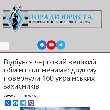
Перейти
до
основного
вмісту
Відбувся черговий великий
обмін полоненими: додому
повернули 160 українських
захисників
Дата: 26.06.2026 16:11
Share
Facebook
Telegram
Viber