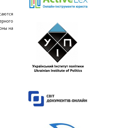
саются
ерного
роны на