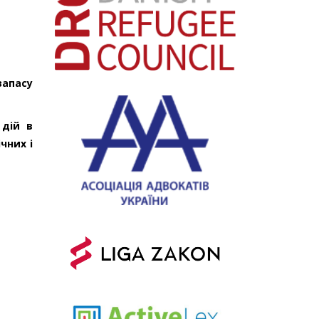
запасу
 дій в
чних і