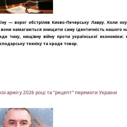
їну — ворог обстріляв Києво-Печерську Лавру. Коли ок
и, вони намагаються знищити саму ідентичність нашого н
е тиху, нищівну війну проти української економіки: 
сподарську техніку та краде товар.
ої армії у 2026 році та "рецепт" перемоги України