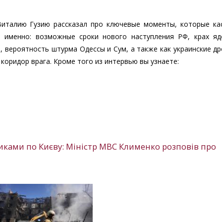
Виталию Гузию рассказал про ключевые моменты, которые ка
а именно: возможные сроки нового наступления РФ, крах яд
 вероятность штурма Одессы и Сум, а также как украинские д
коридор врага. Кроме того из интервью вы узнаете:
иками по Києву: Міністр МВС Клименко розповів про