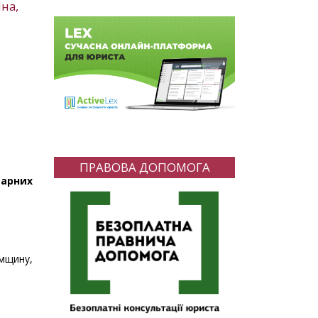
на,
ПРАВОВА ДОПОМОГА
дарних
мщину,