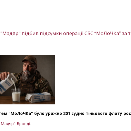
 "Мадяр" підбив підсумки операції СБС “МоЛоЧКа” за 
тем "МоЛоЧКа" було уражно 201 судно тіньового флоту росі
"Мадяр" Бровді
.