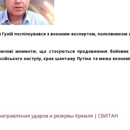
й Гузій поспілкувався з воєнним експертом, полковником 
ключові моменти, що стосуються продовження бойових
російського наступу, крах шантажу Путіна та межа економі
 направления ударов и резервы Кремля | СВИТАН