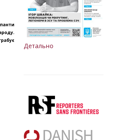
упанти
ароду.
грабує
Детально