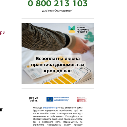
три
ї.