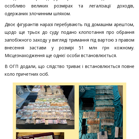
особливо великих розмірах та легалізації доходів,
одержаних злочинним шляхом.
Двоє фігурантів наразі перебувають під домашнім арештом,
щодо ще трьох до суду подано клопотання про обрання
запобіжного заходу у вигляді тримання під вартою з правом
внесення застави у розмірі 51 млн грн кожному.
Місцезнаходження ще однієї особи встановлюється.
В ОГП додали, що слідство триває і встановлюється повне
коло причетних осіб.