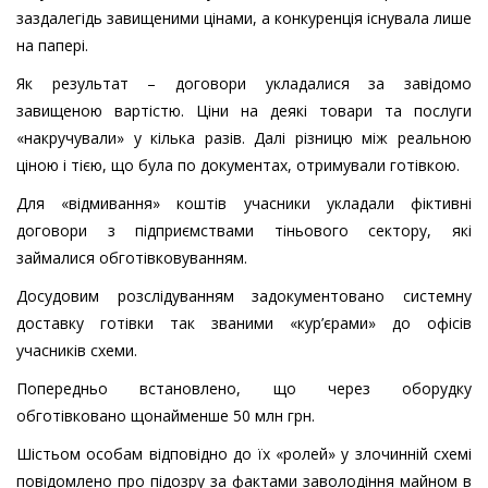
заздалегідь завищеними цінами, а конкуренція існувала лише
на папері.
Як результат – договори укладалися за завідомо
завищеною вартістю. Ціни на деякі товари та послуги
«накручували» у кілька разів. Далі різницю між реальною
ціною і тією, що була по документах, отримували готівкою.
Для «відмивання» коштів учасники укладали фіктивні
договори з підприємствами тіньового сектору, які
займалися обготівковуванням.
Досудовим розслідуванням задокументовано системну
доставку готівки так званими «кур’єрами» до офісів
учасників схеми.
Попередньо встановлено, що через оборудку
обготівковано щонайменше 50 млн грн.
Шістьом особам відповідно до їх «ролей» у злочинній схемі
повідомлено про підозру за фактами заволодіння майном в