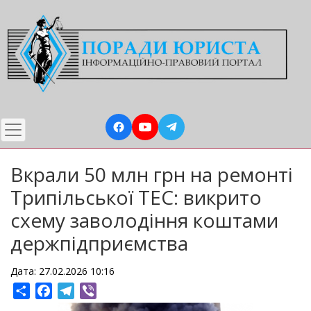
Перейти
до
основного
вмісту
Вкрали 50 млн грн на ремонті
Трипільської ТЕС: викрито
схему заволодіння коштами
держпідприємства
Дата: 27.02.2026 10:16
Share
Facebook
Telegram
Viber