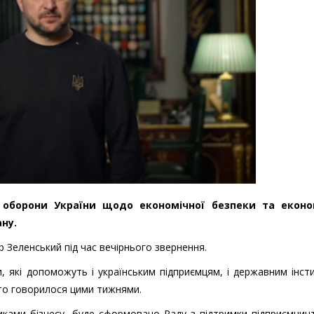
 оборони України щодо економічної безпеки та еконо
ану.
 Зеленський під час вечірнього звернення.
 які допоможуть і українським підприємцям, і державним інст
то говорилося цими тижнями.
иками бізнесу, буде сформовано Раду з підтримки підприємниц