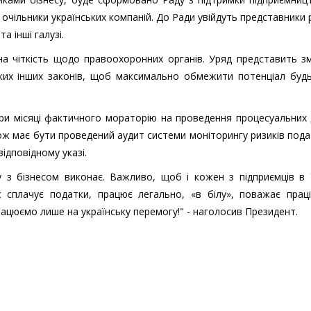
, очільники українських компаній. До Ради увійдуть представники 
та інші галузі.
на чіткість щодо правоохоронних органів. Уряд представить з
ких інших законів, щоб максимально обмежити потенціал будь
три місяці фактичного мораторію на проведення процесуальних д
ж має бути проведений аудит системи моніторингу ризиків под
ідповідному указі.
з бізнесом виконає. Важливо, щоб і кожен з підприємців в У
 сплачує податки, працює легально, «в білу», поважає праців
працюємо лише на українську перемогу!" - наголосив Президент.