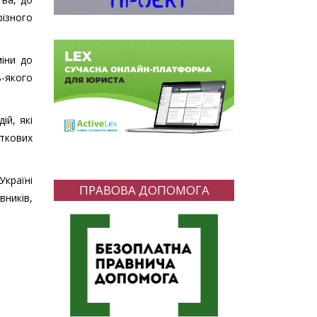
різного
міни до
-якого
ій, які
аткових
країні
ПРАВОВА ДОПОМОГА
ників,