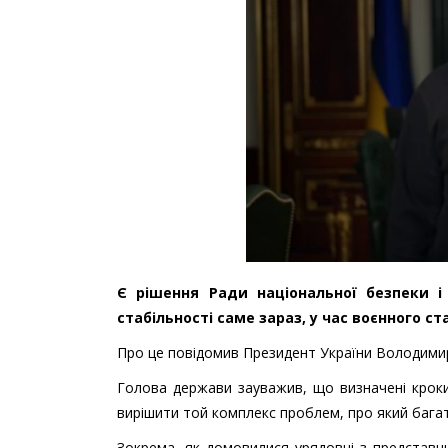
Є рішення Ради національної безпеки і
стабільності саме зараз, у час воєнного ст
Про це повідомив Президент України Володимир
Голова держави зауважив, що визначені кроки,
вирішити той комплекс проблем, про який бага
Зокрема, як домовилися урядовці з представн