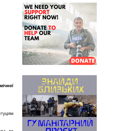
мічної
итуціям
тва, до