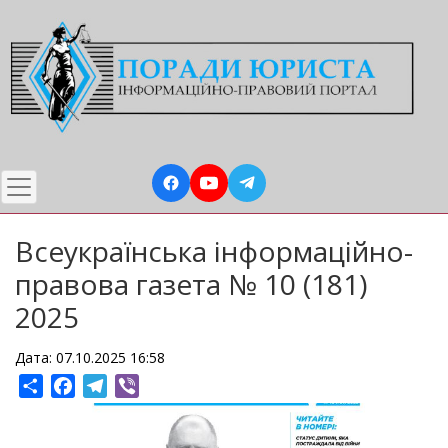
Перейти
до
основного
вмісту
Всеукраїнська інформаційно-
правова газета № 10 (181)
2025
Дата: 07.10.2025 16:58
Share
Facebook
Telegram
Viber