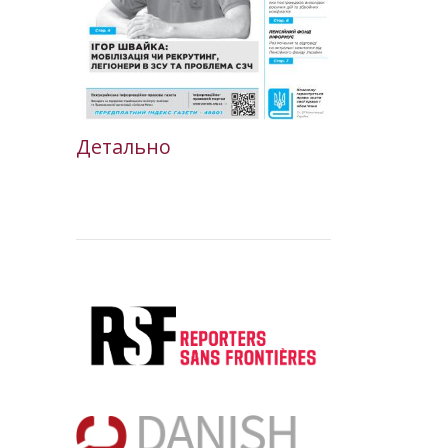
Детально