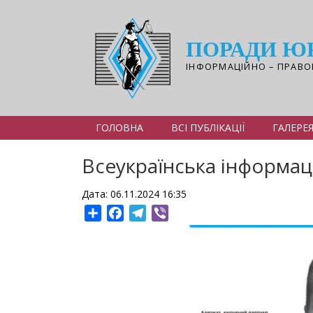
Перейти
до
основного
ПОРАДИ Ю
вмісту
ІНФОРМАЦІЙНО – ПРАВО
ГОЛОВНА
ВСІ ПУБЛІКАЦІЇ
ГАЛЕРЕ
Всеукраїнська інформац
Дата: 06.11.2024 16:35
Share
Facebook
Telegram
Viber