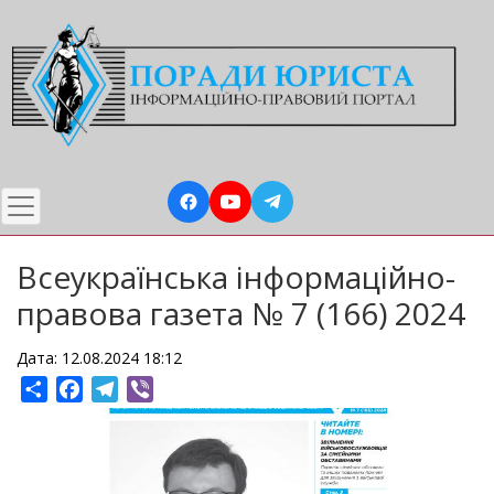
Перейти
до
основного
вмісту
Всеукраїнська інформаційно-
правова газета № 7 (166) 2024
Дата: 12.08.2024 18:12
Share
Facebook
Telegram
Viber