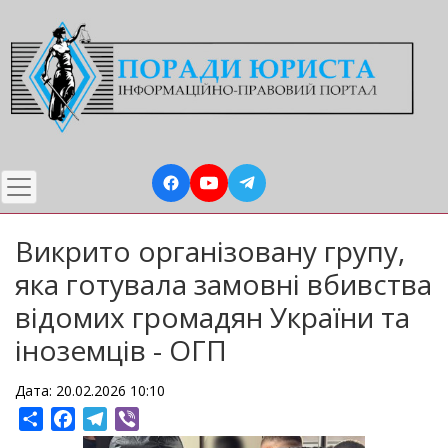
Перейти
до
основного
вмісту
Викрито організовану групу,
яка готувала замовні вбивства
відомих громадян України та
іноземців - ОГП
Дата: 20.02.2026 10:10
Share
Facebook
Telegram
Viber