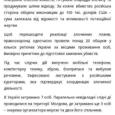
продумували шляхи відходу. За кожне вбивство російська
сторона обіцяла виконавцям до 100 тис. доларів США −
сума залежала від відомості та впливовості потенційної
жертви.
Щоб перешкодити реалізації злочинних планів,
правоохоронці одночасно провели понад 20 обшуків у
кількох регіонах України за місцями проживання осіб,
ймовірно причетних до підготовки замовних убивств.
Під час слідчих дій вилучено мобільні телефони,
комп’ютерну техніку, зброю, боєприпаси та вибухові
речовини. Зафіксовано листування з російськими
кураторами, яка підтверджує координацію злочинної
діяльності.
В Україні затримано 7 осіб. Паралельно невідкладні слідчі дії
проводилися на території Молдови, де затримано ще 3 осіб
− зокрема організатора мережі та двох його спільників.