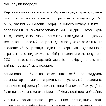
грошову винагороду.
Жертвами мали стати відомі в Україні люди, зокрема, один із
них − представник з питань стратегічної комунікації ГУР
МОУ, заступник Голови Координаційного штабу з питань
поводження з військовополоненими Андрій Юсов. Крім
того, серед осіб, яких планували ліквідувати – відомий
журналіст, внесений на росії до списку «екстремістів» та
оголошений у розшук, один із керівників державного
стратегічного підприємства, бійці Іноземного Легіону ГУР,
ССО, а також громадський активіст, вихідець з рф, що
зайняв проукраїнську позицію.
Заплановані вбивства саме цих осіб, за задумом
організаторів, мали спричинити суспільний резонанс,
негативне інформаційне висвітлення безпекової ситуації та
бути використаними для підривної діяльності проти України.
Учасники організованої групи чітко розподілили ролі,
планували способи вбивств, готували знаряддя злочину та