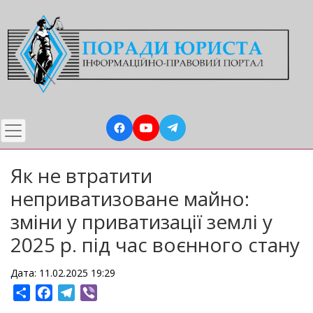
Перейти
до
основного
вмісту
Як не втратити
неприватизоване майно:
зміни у приватизації землі у
2025 р. під час воєнного стану
Дата: 11.02.2025 19:29
Share
Facebook
Telegram
Viber