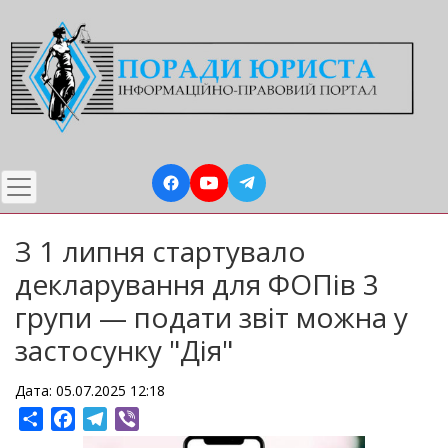
Перейти
до
основного
вмісту
З 1 липня стартувало
декларування для ФОПів 3
групи — подати звіт можна у
застосунку "Дія"
Дата: 05.07.2025 12:18
Share
Facebook
Telegram
Viber