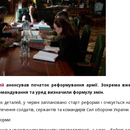
ий
анонсував початок реформування армії. Зокрема вж
командування та уряд визначили формулу змін.
их деталей, у червні заплановано старт реформи і очікується н
печення солдатів, сержантів та командирів Сил оборони України.
форми:
ння з урахуванням принципу справедливості, а саме – бойові з