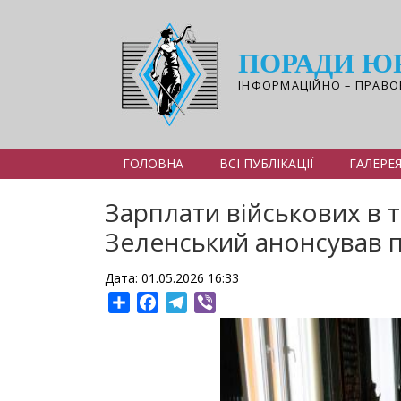
Перейти
до
основного
ПОРАДИ Ю
вмісту
ІНФОРМАЦІЙНО – ПРАВО
ГОЛОВНА
ВСІ ПУБЛІКАЦІЇ
ГАЛЕРЕ
Зарплати військових в ти
Зеленський анонсував 
Дата: 01.05.2026 16:33
Share
Facebook
Telegram
Viber