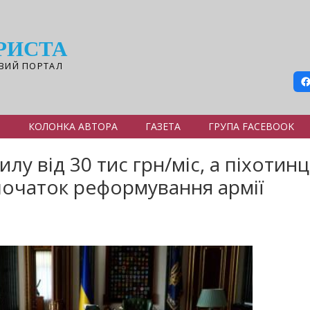
РИСТА
ВИЙ ПОРТАЛ
Я
КОЛОНКА АВТОРА
ГАЗЕТА
ГРУПА FACEBOOK
лу від 30 тис грн/міс, а піхотинці
початок реформування армії