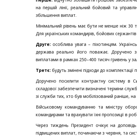
на першій лінії, реальний бойовий та управлі
збільшення виплат.
Мінімальний рівень має бути не менше ніж 30 т
Для українських командирів, бойових сержантів 
Друге:
особлива увага – піхотинцям. Українсь
держава реально його поважає. Доручено за
виплатами в рамках 250–400 тисяч гривень у за
Третє:
будуть змінені підходи до комплектації
Доручено посилити контрактну систему в С
складової забезпечити визначені терміни служ
зі служби тих, хто був мобілізований раніше, на 
Військовому командуванню та міністру обо
командирами та врахувати їхні пропозиції в ро
Через тиждень Президент очікує на доповідь
підвищених виплат, починаючи з червня, та сис