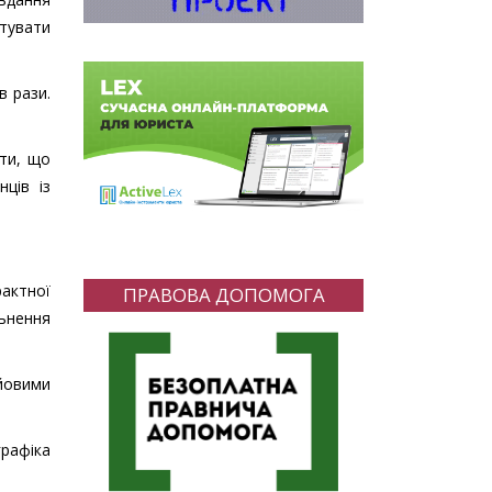
нтувати
в рази.
ати, що
ців із
актної
ПРАВОВА ДОПОМОГА
льнення
йовими
рафіка