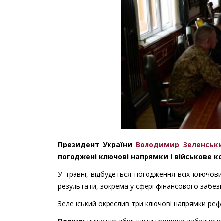
Президент України
Володимир Зеленськ
погоджені ключові напрямки і військове 
У травні, відбудеться погодження всіх ключов
результати, зокрема у сфері фінансового забез
Зеленський окреслив три ключові напрямки ре
Перше:
відчутно збільшити грошове забезпече