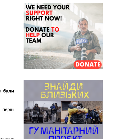
е були
а перші
авдання