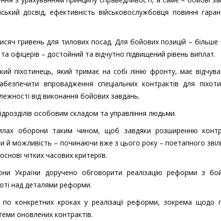
нський досвід, ефективність військовослужбовця повинні гара
исяч гривень для тилових посад. Для бойових позицій – більше 
та офіцерів – достойний та відчутно підвищений рівень виплат.
кий піхотинець, який тримає на собі лінію фронту, має відчув
безпечити впровадження спеціальних контрактів для піхотин
лежності від виконання бойових завдань.
 підрозділів особовим складом та управління людьми.
илах оборони таким чином, щоб завдяки розширенню контр
би й можливість – починаючи вже з цього року – поетапного зві
основі чітких часових критеріїв.
рони України доручено обговорити реалізацію реформи з бо
боті над деталями реформи.
 по конкретних кроках у реалізації реформи, зокрема щодо г
теми оновлених контрактів.