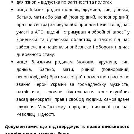
для жінок – відпустка по вагітності та пологах;
якщо близькі родичі (чоловік, дружина, син, донька,
батько, мати або рідний (повнорідний, неповнорідний)
брат чи сестра) загинули або пропали безвісти під час
участі в АТО, відсічі і стримування збройної агресії у
Донецькій та Луганській областях, а також під час
забезпечення національної безпеки і оборони під час
дії воєнного стану;
якщо близьким родичам (чоловік, дружина, син,
донька, батько, мати, рідний (повнорідний,
неповнорідний) брат чи сестра) посмертно присвоєно
звання Герой України за громадянську мужність,
патріотизм, героїчне відстоювання конституційних
засад демократії, прав і свобод людини, самовіддане
служіння Українському народові, виявлені під час
Революції Гідності.
Документами
,
що підтверджують право військового
на звільнення, можуть бути: