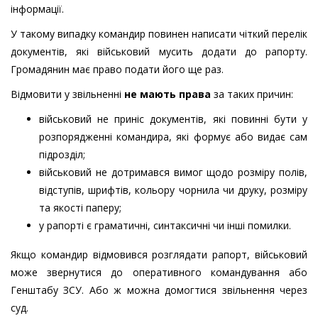
інформації.
У такому випадку командир повинен написати чіткий перелік
документів, які військовий мусить додати до рапорту.
Громадянин має право подати його ще раз.
Відмовити у звільненні
не мають права
за таких причин:
військовий не приніс документів, які повинні бути у
розпорядженні командира, які формує або видає сам
підрозділ;
військовий не дотримався вимог щодо розміру полів,
відступів, шрифтів, кольору чорнила чи друку, розміру
та якості паперу;
у рапорті є граматичні, синтаксичні чи інші помилки.
Якщо командир відмовився розглядати рапорт, військовий
може звернутися до оперативного командування або
Генштабу ЗСУ. Або ж можна домогтися звільнення через
суд.