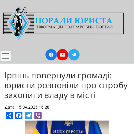
Перейти
до
основного
вмісту
Ірпінь повернули громаді:
юристи розповіли про спробу
захопити владу в місті
Дата: 15.04.2025 16:28
Share
Facebook
Telegram
Viber