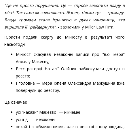
"Це не просто порушення. Це — спроба захопити владу в
місті. Так само як захоплюють бізнес, тільки тут — громаду.
Влада громади стала іграшкою в руках чиновниці, яка
вирішила її "рейдернути"
, - зазначили у Miller Law Firm.
Юристи подали скаргу до Мін’юсту в результаті чого
насьогодні:
Мін’юст скасував незаконні записи про “в.о. мера”
Анжелу Макеєву;
Реєстраторці Наталії Олійник заблокували доступ в
реєстр;
І головне — мера Ірпеня Олександра Маркушина вже
повернули до реєстру.
Це означає:
усі “накази” Макеєвої — нікчемні
усі її дії — незаконні
нехай і з обмеженнями, але в реєстрі знову людина,