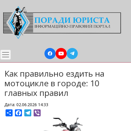
Перейти
до
основного
вмісту
Как правильно ездить на
мотоцикле в городе: 10
главных правил
Дата: 02.06.2026 14:33
Share
Facebook
Telegram
Viber