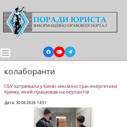
Перейти
до
основного
вмісту
колаборанти
СБУ затримала у Києві «ексміністра» енергетики
Криму, який працював на окупантів
Дата: 30.06.2026 14:51