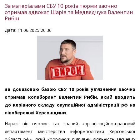
За матеріалами СБУ 10 років тюрми заочно
отримав адвокат Шарія та Медведчука Валентин
Рибін
Дата: 11.06.2025 20:36
За доказовою базою СБУ 10 років ув’язнення заочно
отримав колаборант Валентин Рибін, який входить
до керівного складу окупаційної адміністрації рф на
лівобережжі Херсонщини.
Наразі він очолює так званий «організаційно-правовий
департамент міністерства інформполітики Херсонської
області рф», який координує підривну діяльність місцевих