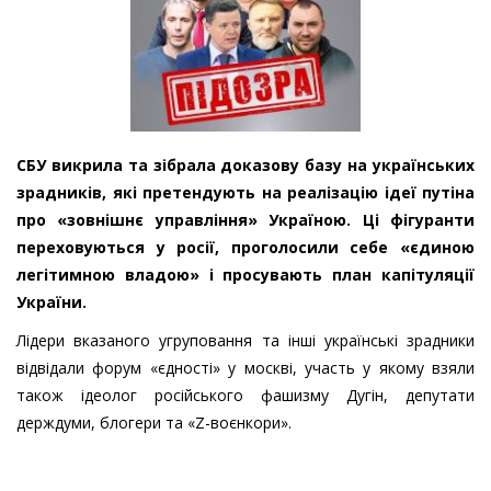
СБУ викрила та зібрала доказову базу на українських
зрадників, які претендують на реалізацію ідеї путіна
про «зовнішнє управління» Україною. Ці фігуранти
переховуються у росії, проголосили себе «єдиною
легітимною владою» і просувають план капітуляції
України.
Лідери вказаного угруповання та інші українські зрадники
відвідали форум «єдності» у москві, участь у якому взяли
також ідеолог російського фашизму Дугін, депутати
держдуми, блогери та «Z-воєнкори».