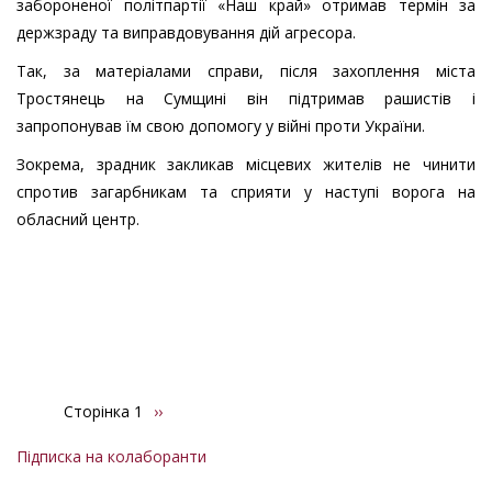
забороненої політпартії «Наш край» отримав термін за
держзраду та виправдовування дій агресора.
Так, за матеріалами справи, після захоплення міста
Тростянець на Сумщині він підтримав рашистів і
запропонував їм свою допомогу у війні проти України.
Зокрема, зрадник закликав місцевих жителів не чинити
спротив загарбникам та сприяти у наступі ворога на
обласний центр.
Сторінка 1
Наступна
››
Розбивка
сторінка
на
Підписка на колаборанти
сторінки