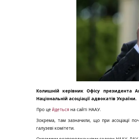
Колишній керівник Офісу президента А
Національній асоціації адвокатів України.
Про це
йдеться
на сайті НААУ.
Зокрема, там зазначили, що при асоціації поч
галузеві комітети.
Окремими розпорядженнями голови НААУ, РАУ Лі