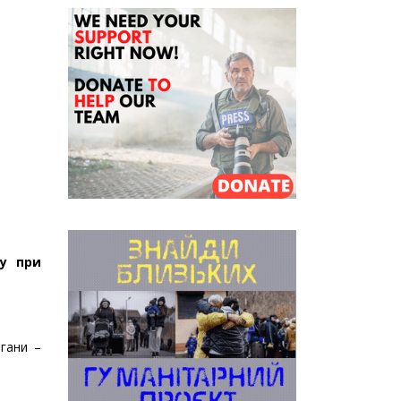
ту при
ргани –