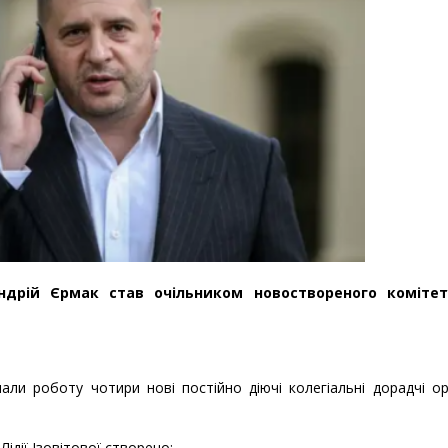
ндрій Єрмак став очільником новоствореного коміте
али роботу чотири нові постійно діючі колегіальні дорадчі о
дії Ізовітової створено: