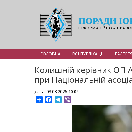
Перейти
до
основного
ПОРАДИ Ю
вмісту
ІНФОРМАЦІЙНО – ПРАВО
ГОЛОВНА
ВСІ ПУБЛІКАЦІЇ
ГАЛЕРЕ
Колишній керівник ОП А
при Національній асоціа
Дата: 03.03.2026 10:09
Share
Facebook
Telegram
Viber