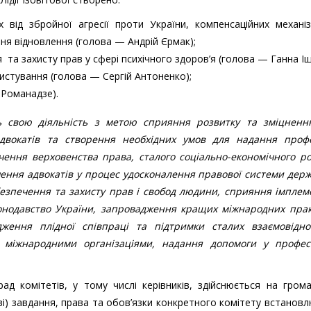
 від збройної агресії проти України, компенсаційних механіз
ня відновлення (голова — Андрій Єрмак);
та захисту прав у сфері психічного здоров’я (голова — Ганна Іщ
истування (голова — Сергій Антоненко);
 Романадзе).
 свою діяльність з метою сприяння розвитку та зміцненн
адвокатів та створення необхідних умов для надання профе
чення верховенства права, сталого соціально-економічного ро
ення адвокатів у процес удосконалення правової системи дер
безпечення та захисту прав і свобод людини, сприяння імплем
онодавство України, запровадження кращих міжнародних прак
одження плідної співпраці та підтримки сталих взаємовідно
в, міжнародними організаціями, надання допомоги у профес
рад комітетів, у тому числі керівників, здійснюється на гром
кові) завдання, права та обов’язки конкретного комітету встанов