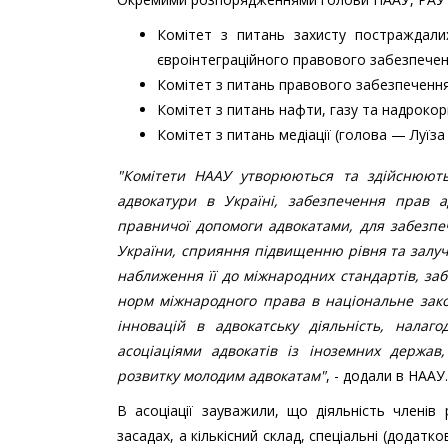
Комітет з питань захисту постраждалих
євроінтеграційного правового забезпечен
Комітет з питань правового забезпечення 
Комітет з питань нафти, газу та надрокор
Комітет з питань медіації (голова — Луїза
"Комітети НААУ утворюються та здійснюють
адвокатури в Україні, забезпечення прав 
правничої допомоги адвокатами, для забезпе
України, сприяння підвищенню рівня та залуч
наближення її до міжнародних стандартів, за
норм міжнародного права в національне зак
інновацій в адвокатську діяльність, налаг
асоціаціями адвокатів із іноземних держа
розвитку молодим адвокатам"
, - додали в НААУ.
В асоціації зауважили, що діяльність членів 
засадах, а кількісний склад, спеціальні (додат