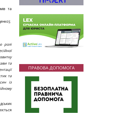
мів та
енко);
ю ролі
сійної
звитку
жави та
ПРАВОВА ДОПОМОГА
ентації
тик та
син із
ійному
адських
люється