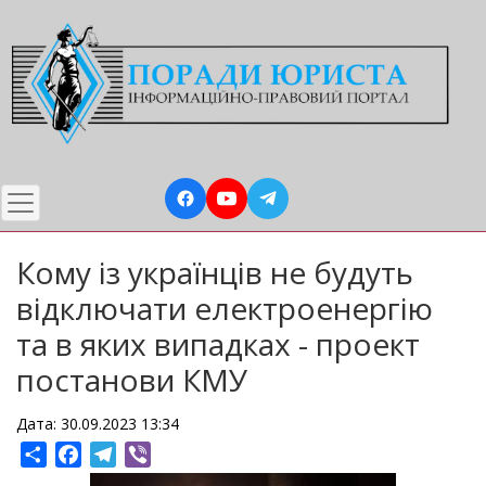
Перейти
до
основного
вмісту
Кому із українців не будуть
відключати електроенергію
та в яких випадках - проект
постанови КМУ
Дата: 30.09.2023 13:34
Share
Facebook
Telegram
Viber