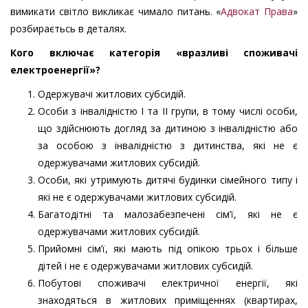
вимикати світло викликає чимало питань. «
Адвокат Права
»
розбираєтьсь в деталях.
Кого включає категорія «вразливі споживачі
електроенергії»?
Одержувачі житлових субсидій.
Особи з інвалідністю І та ІІ групи, в тому числі особи,
що здійснюють догляд за дитиною з інвалідністю або
за особою з інвалідністю з дитинства, які не є
одержувачами житлових субсидій.
Особи, які утримують дитячі будинки сімейного типу і
які не є одержувачами житлових субсидій.
Багатодітні та малозабезпечені сім’ї, які не є
одержувачами житлових субсидій.
Прийомні сім’ї, які мають під опікою трьох і більше
дітей і не є одержувачами житлових субсидій.
Побутові споживачі електричної енергії, які
знаходяться в житлових приміщеннях (квартирах,