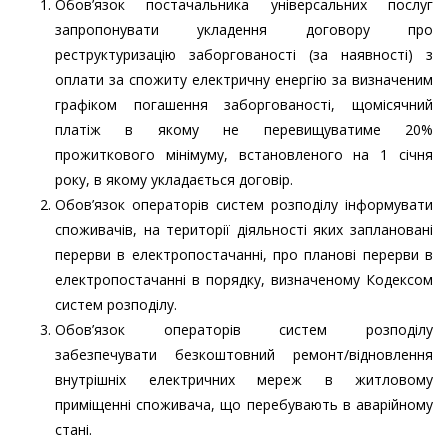
Обов’язок постачальника універсальних послуг
запропонувати укладення договору про
реструктуризацію заборгованості (за наявності) з
оплати за спожиту електричну енергію за визначеним
графіком погашення заборгованості, щомісячний
платіж в якому не перевищуватиме 20%
прожиткового мінімуму, встановленого на 1 січня
року, в якому укладається договір.
Обов’язок операторів систем розподілу інформувати
споживачів, на території діяльності яких заплановані
перерви в електропостачанні, про планові перерви в
електропостачанні в порядку, визначеному Кодексом
систем розподілу.
Обов’язок операторів систем розподілу
забезпечувати безкоштовний ремонт/відновлення
внутрішніх електричних мереж в житловому
приміщенні споживача, що перебувають в аварійному
стані.