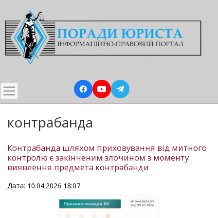
Перейти
до
основного
вмісту
контрабанда
Контрабанда шляхом приховування від митного
контролю є закінченим злочином з моменту
виявлення предмета контрабанди
Дата: 10.04.2026 18:07