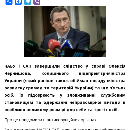
Share
Facebook
Telegram
Viber
НАБУ і САП завершили слідство у справі Олексія
Чернишова, колишнього віцепрем’єр-міністра
України (який раніше також обіймав посаду міністра
розвитку громад та територій України) та ще п’ятьох
осіб. Їх підозрюють у зловживанні службовим
становищем та одержанні неправомірної вигоди в
особливо великому розмірі для себе та третіх осіб.
Про це повідомили в антикорупційних органах.
За інформацією НАБУ і САП, один зі столичних забудовників