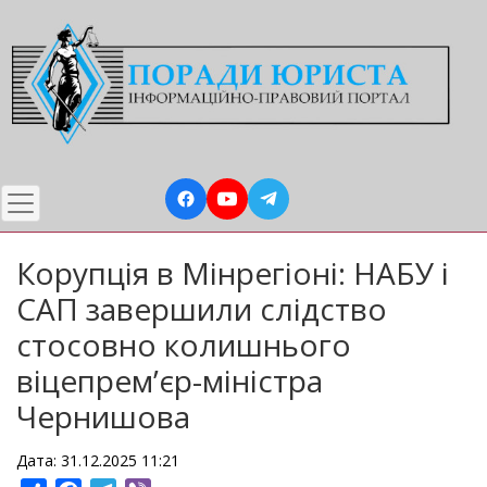
Перейти
до
основного
вмісту
Корупція в Мінрегіоні: НАБУ і
САП завершили слідство
стосовно колишнього
віцепрем’єр-міністра
Чернишова
Дата: 31.12.2025 11:21