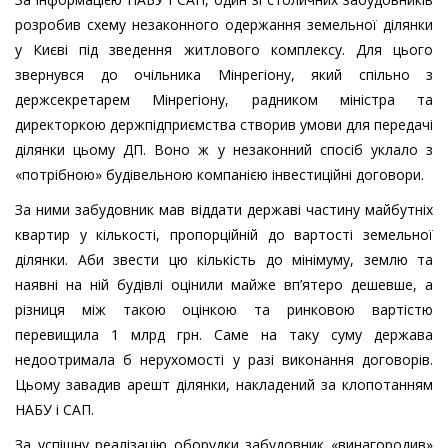
розробив схему незаконного одержання земельної ділянки
у Києві під зведення житлового комплексу. Для цього
звернувся до очільника Мінрегіону, який спільно з
держсекретарем Мінрегіону, радником міністра та
директоркою держпідприємства створив умови для передачі
ділянки цьому ДП. Воно ж у незаконний спосіб уклало з
«потрібною» будівельною компанією інвестиційні договори.
За ними забудовник мав віддати державі частину майбутніх
квартир у кількості, пропорційній до вартості земельної
ділянки. Аби звести цю кількість до мінімуму, землю та
наявні на ній будівлі оцінили майже вп’ятеро дешевше, а
різниця між такою оцінкою та ринковою вартістю
перевищила 1 млрд грн. Саме на таку суму держава
недоотримала б нерухомості у разі виконання договорів.
Цьому завадив арешт ділянки, накладений за клопотанням
НАБУ і САП.
За успішну реалізацію оборудки забудовник «винагородив»