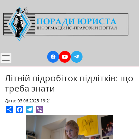
Перейти
до
основного
вмісту
Літній підробіток підлітків: що
треба знати
Дата: 03.06.2025 19:21
Share
Facebook
Telegram
Viber