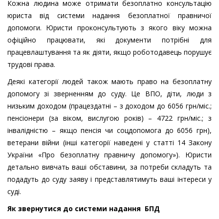
Кожна людина може отримати безоплатно консультацію
юриста від системи надання безоплатної правничої
допомоги. Юристи проконсультують з якого віку можна
офіційно працювати, які документи потрібні для
працевлаштування та як діяти, якщо роботодавець порушує
трудові права.
Деякі категорії людей також мають право на безоплатну
допомогу зі зверненням до суду. Це ВПО, діти, люди з
низьким доходом (працездатні – з доходом до 6056 грн/міс.;
пенсіонери (за віком, вислугою років) – 4722 грн/міс.; з
інвалідністю – якщо пенсія чи соцдопомога до 6056 грн),
ветерани війни (інші категорії наведені у статті 14 Закону
України «Про безоплатну правничу допомогу»). Юристи
детально вивчать ваші обставини, за потреби складуть та
подадуть до суду заяву і представлятимуть ваші інтереси у
суді.
Як звернутися до системи надання БПД