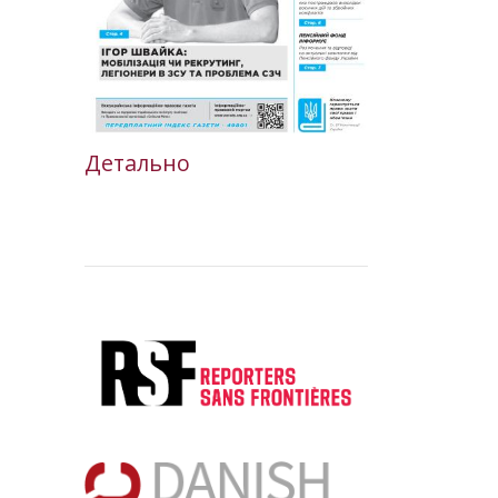
Детально