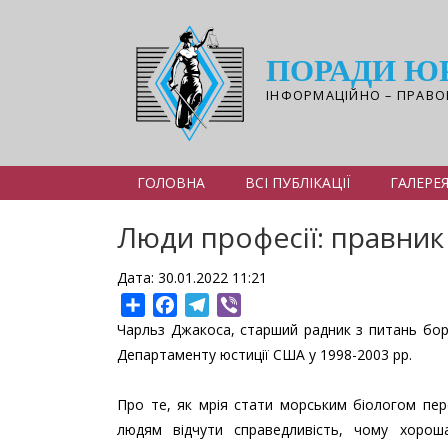
Перейти
до
основного
ПОРАДИ Ю
вмісту
ІНФОРМАЦІЙНО – ПРАВО
ГОЛОВНА
ВСІ ПУБЛІКАЦІЇ
ГАЛЕРЕ
Люди професії: правник
Дата: 30.01.2022 11:21
Share
Facebook
Telegram
Viber
Чарльз Джакоса, старший радник з питань бо
Департаменту юстиції США у 1998-2003 рр.
Про те, як мрія стати морським біологом пе
людям відчути справедливість, чому хоро