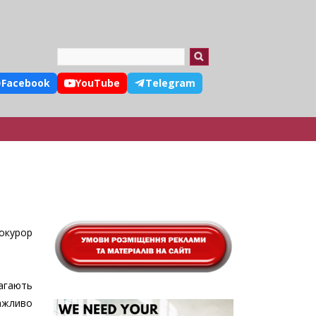
Search
Facebook
YouTube
Telegram
окурор
агають
ажливо