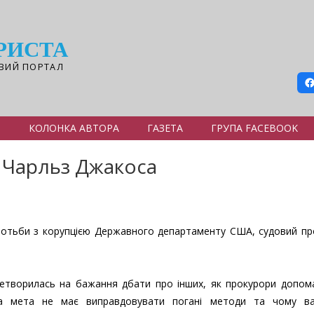
РИСТА
ВИЙ ПОРТАЛ
Я
КОЛОНКА АВТОРА
ГАЗЕТА
ГРУПА FACEBOOK
 Чарльз Джакоса
ротьби з корупцією Державного департаменту США, судовий пр
ретворилась на бажання дбати про інших, як прокурори допом
ша мета не має виправдовувати погані методи та чому в