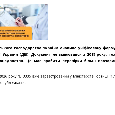
ьського господарства України оновило уніфіковану форм
ї України (ДЕІ). Документ не змінювався з 2019 року, то
конодавства. Це має зробити перевірки більш прозор
2026 року № 3335 вже зареєстрований у Міністерстві юстиції (17
 опублікування.