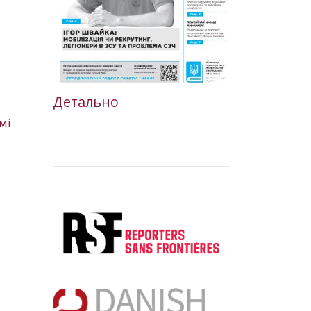
Детально
мі