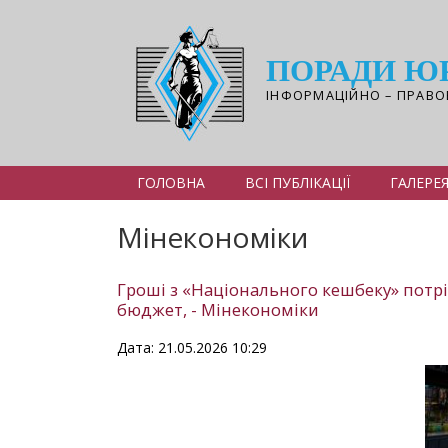
Перейти
до
основного
ПОРАДИ Ю
вмісту
ІНФОРМАЦІЙНО – ПРАВО
ГОЛОВНА
ВСІ ПУБЛІКАЦІЇ
ГАЛЕРЕ
Мінекономіки
Гроші з «Національного кешбеку» потрі
бюджет, - Мінекономіки
Дата: 21.05.2026 10:29