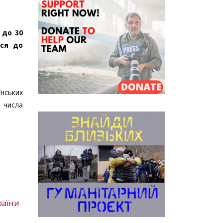
 до 30
ься до
їнських
 числа
раїни