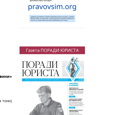
Газета ПОРАДИ ЮРИСТА
овини»
а тонн)