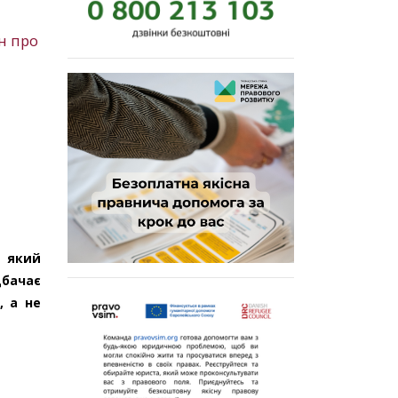
н про
, який
дбачає
, а не