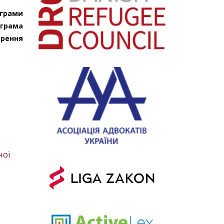
ограми
ограма
орення
ної