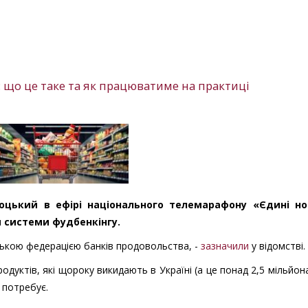
: що це таке та як працюватиме на практиці
соцький в ефірі національного телемарафону «Єдині н
м системи фудбенкінгу.
ською федерацією банків продовольства, -
зазначили
у відомстві.
родуктів, які щороку викидають в Україні (а це понад 2,5 мільйон
 потребує.