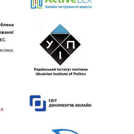
облена
ованої
ЄС.
иклики,
ія