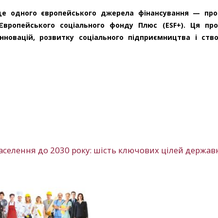
ще одного європейського джерела фінансування — пр
) Європейського соціального фонду Плюс (ESF+). Ця пр
нновацій, розвитку соціального підприємництва і ств
аселення до 2030 року: шість ключових цілей держав