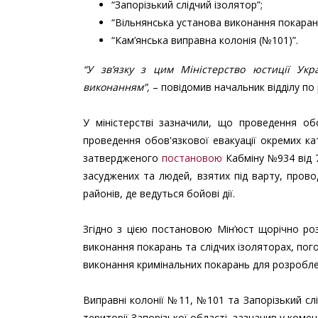
“Запорізький слідчий ізолятор”;
“Вільнянська установа виконання покаран
“Кам’янська виправна колонія (№101)”.
“У зв’язку з цим Міністерство юстиції Ук
виконанням”,
– повідомив начальник відділу по
У міністерстві зазначили, що проведення обо
проведення обов'язкової евакуації окремих ка
затвердженого
постановою
Кабміну №934 від 7
засуджених та людей, взятих під варту, прово
районів, де ведуться бойові дії.
Згідно з цією постановою Мін’юст щорічно р
виконання покарань та слідчих ізоляторах, пог
виконання кримінальних покарань для розроблен
Виправні колонії №11, №101 та Запорізький слі
території Запорізької області, зазначив у комен