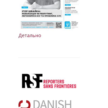
Детально