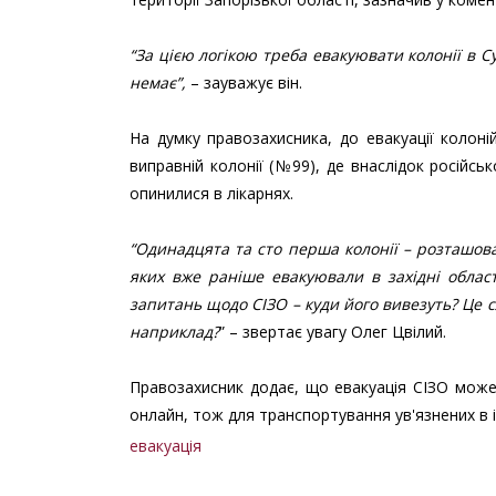
“За цією логікою треба евакуювати колонії в С
немає”,
– зауважує він.
На думку правозахисника, до евакуації колоній
виправній колонії (№99), де внаслідок російськ
опинилися в лікарнях.
“Одинадцята та сто перша колонії – розташова
яких вже раніше евакуювали в західні област
запитань щодо СІЗО – куди його вивезуть? Це с
наприклад?
” – звертає увагу Олег Цвілий.
Правозахисник додає, що евакуація СІЗО може
онлайн, тож для транспортування ув'язнених в
евакуація