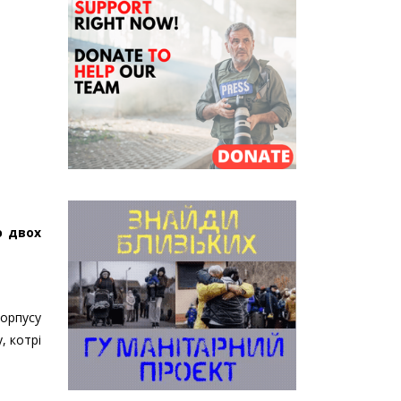
ю двох
корпусу
, котрі