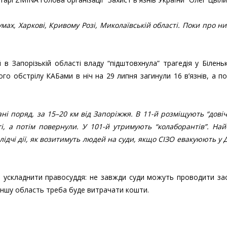
умах, Харкові, Кривому Розі, Миколаївській області. Поки про н
 в Запорізькій області владу “підштовхнула” трагедія у Біленьк
ого обстрілу КАБами в ніч на 29 липня загинули 16 в’язнів, а п
ні поряд, за 15–20 км від Запоріжжя. В 11-й розміщують “довіч
і, а потім повернули. У 101-й утримують “колаборантів”. На
лідчі дії, як возитимуть людей на суди, якщо СІЗО евакуюють у 
 ускладнити правосуддя: не завжди суди можуть проводити за
 іншу область треба буде витрачати кошти.