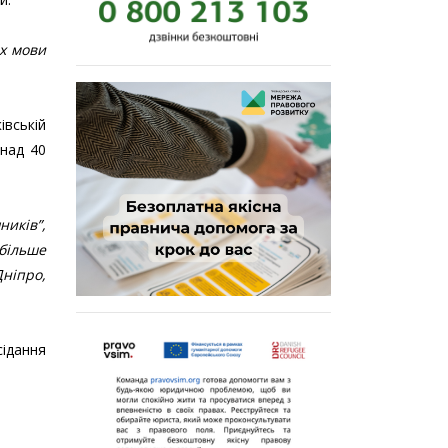
их мови
івській
онад 40
ників”,
йбільше
Дніпро,
сідання