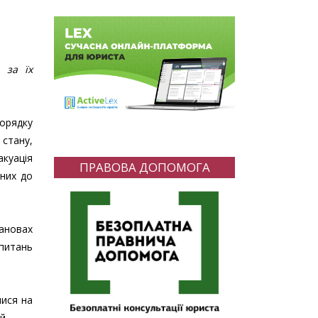
 за їх
порядку
 стану,
акуація
ПРАВОВА ДОПОМОГА
ених до
ановах
 питань
лися на
й.