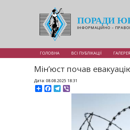
Перейти
до
основного
ПОРАДИ Ю
вмісту
ІНФОРМАЦІЙНО – ПРАВО
ГОЛОВНА
ВСІ ПУБЛІКАЦІЇ
ГАЛЕРЕ
Мін’юст почав евакуаці
Дата: 08.08.2025 18:31
Share
Facebook
Telegram
Viber