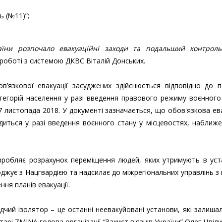
ь (№11)”;
раїни розпочало евакуаційні заходи та подальший контроль
 роботі з системою ДКВС Віталій Донських.
в’язкової евакуації засуджених здійснюється відповідно до 
тегорій населення у разі введення правового режиму воєнного
 листопада 2018. У документі зазначається, що обов'язкова ев
диться у разі введення воєнного стану у місцевостях, наближ
озробляє розрахунок переміщення людей, яких утримують в уст
оджує з Нацгвардією та надсилає до міжрегіональних управлінь з
ня планів евакуації.
дчий ізолятор – це останні неевакуйовані установи, які залиша
тарі ZMINA голова організації “Захист в'язнів України” Олег Цвіли