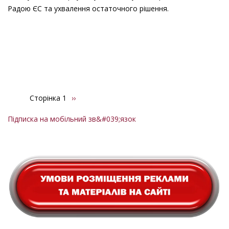
Радою ЄС та ухвалення остаточного рішення.
Сторінка 1
Наступна
››
Розбивка
сторінка
на
Підписка на мобільний зв&#039;язок
сторінки