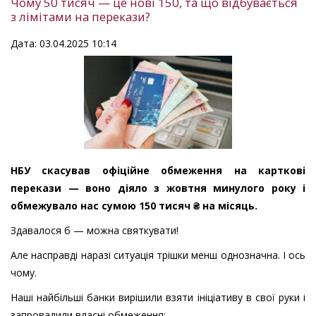
Чому 50 тисяч — це нові 150, та що відбувається
з лімітами на перекази?
Дата: 03.04.2025 10:14
НБУ скасував офіційне обмеження на карткові
перекази — воно діяло з жовтня минулого року і
обмежувало нас сумою 150 тисяч ₴ на місяць.
Здавалося б — можна святкувати!
Але насправді наразі ситуація трішки менш однозначна. І ось
чому.
Наші найбільші банки вирішили взяти ініціативу в свої руки і
запровадили власні обмеження: