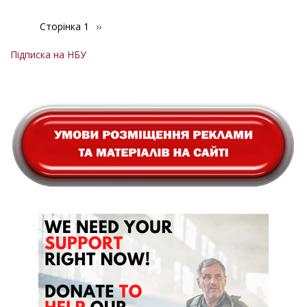
Сторінка 1
Наступна
››
Розбивка
сторінка
на
Підписка на НБУ
сторінки