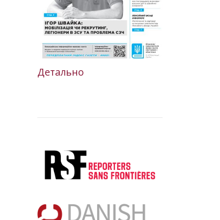
Детально