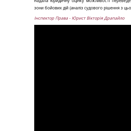
надала юридичну оцінку можливості перевед
зони бойових дій (аналіз судового рішення з цьо
Інспектор Права - Юрист Вікторія Драпайло