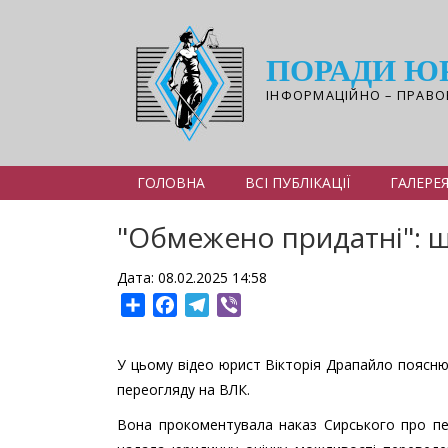
Перейти
до
основного
ПОРАДИ Ю
вмісту
ІНФОРМАЦІЙНО – ПРАВО
ГОЛОВНА
ВСІ ПУБЛІКАЦІЇ
ГАЛЕРЕ
"Обмежено придатні": 
Дата: 08.02.2025 14:58
Share
Facebook
Telegram
Viber
У цьому відео юрист Вікторія Драпайло поясню
переогляду на ВЛК.
Вона прокоментувала наказ Сирського про пе