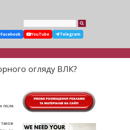
Search
Facebook
YouTube
Telegram
орного огляду ВЛК?
н після
 також