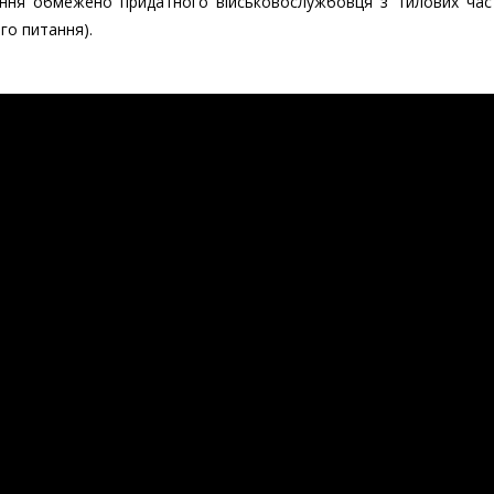
ення обмежено придатного військовослужбовця з тилових час
го питання).