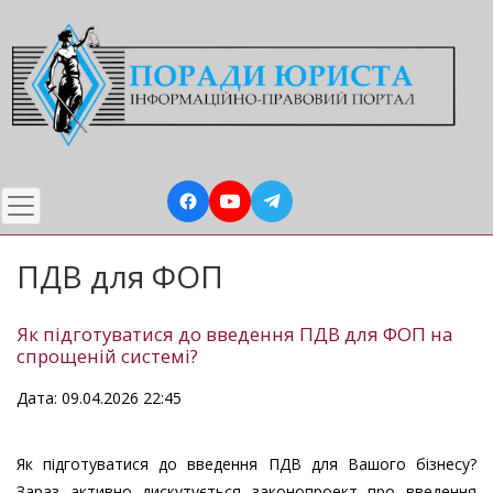
Перейти
до
основного
вмісту
ПДВ для ФОП
Як підготуватися до введення ПДВ для ФОП на
спрощеній системі?
Дата: 09.04.2026 22:45
Як підготуватися до введення ПДВ для Вашого бізнесу?
Зараз активно дискутується законопроект про введення