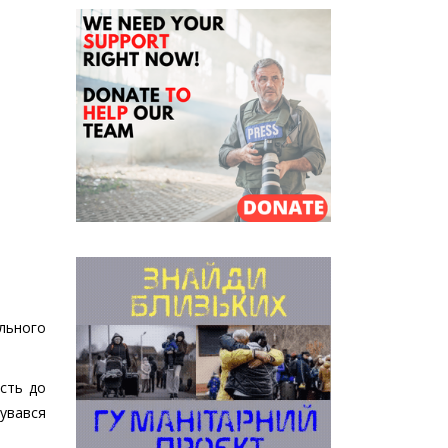
ольного
ість до
чувався