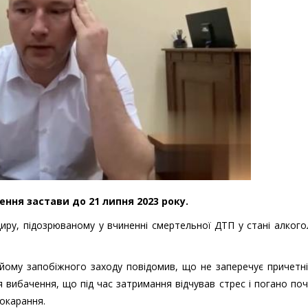
ння застави до 21 липня 2023 року.
диру, підозрюваному у вчиненні смертельної ДТП у стані алког
 йому запобіжного заходу повідомив, що не заперечує причетн
я вибачення, що під час затримання відчував стрес і погано по
окарання.