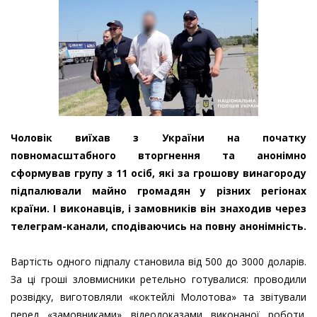
Чоловік виїхав з України на початку
повномасштабного вторгнення та анонімно
сформував групу з 11 осіб, які за грошову винагороду
підпалювали майно громадян у різних регіонах
країни. І виконавців, і замовників він знаходив через
телеграм-канали, сподіваючись на повну анонімність.
Вартість одного підпалу становила від 500 до 3000 доларів.
За ці гроші зловмисники ретельно готувалися: проводили
розвідку, виготовляли «коктейлі Молотова» та звітували
перед «замовниками» відеодоказами виконаної роботи.