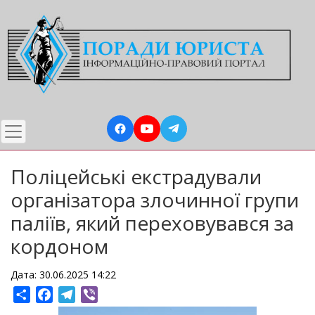
Перейти
до
основного
вмісту
Поліцейські екстрадували
організатора злочинної групи
паліїв, який переховувався за
кордоном
Дата: 30.06.2025 14:22
Share
Facebook
Telegram
Viber