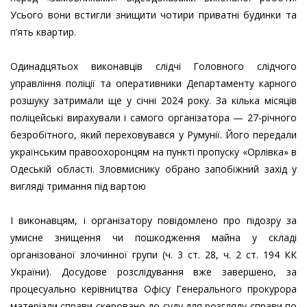
Усього вони встигли знищити чотири приватні будинки та
п’ять квартир.
Одинадцятьох виконавців слідчі Головного слідчого
управління поліції та оперативники Департаменту карного
розшуку затримали ще у січні 2024 року. За кілька місяців
поліцейські вирахували і самого організатора — 27-річного
безробітного, який переховувався у Румунії. Його передали
українським правоохоронцям на пункті пропуску «Орлівка» в
Одеській області. Зловмиснику обрано запобіжний захід у
вигляді тримання під вартою
І виконавцям, і організатору повідомлено про підозру за
умисне знищення чи пошкодження майна у складі
організованої злочинної групи (ч. 3 ст. 28, ч. 2 ст. 194 КК
України). Досудове розслідування вже завершено, за
процесуально керівництва Офісу Генерального прокурора
матеріали справи скеровано до суду для розгляду справи по