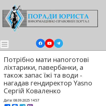
Перейти
до
основного
вмісту
Потрібно мати напоготові
ліхтарики, павербанки, а
також запас їжі та води -
нагадав гендиректор Yasno
Сергій Коваленко
Дата: 08.09.2025 14:57