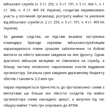
військової служби (ч. 3 ст. 255, ч. 5 ст. 191, ч. 5 ст. 426-1, ч. 1
ст. 366, ч. 4 ст. 409 КК України), солдатам інкриміновано
участь у злочинній організації, розтрату майна та ухилення
від військової служби (ч. 2 ст. 255, ч. 5 ст. 191, ч. 4 ст. 409 КК
України).
За даними слідства, на підставі вказівок заступника
командира бригади окремим військовослужбовцям
нараховувалося повне грошове забезпечення та бойові
виплати за нібито виконані завдання на лінії фронту. Однак
фактично військові місяцями не з’являлися на службу, а
більшу частину незаконно нарахованих коштів віддавали
організатору. Загальна сума завданих державному бюджету
збитків становить 5,3 млн грн.
Наразі перевіряється причетність до протизаконної схеми з
виплатами ще більше ніж півсотні солдатів. На майно
організатора схеми накладено арешт, а вилучені під час
обшуку майже 7 млн грн скеровано до АРМА.