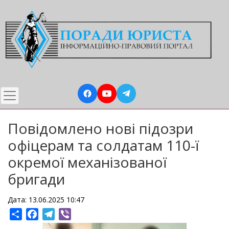
Перейти
до
основного
вмісту
Повідомлено нові підозри
офіцерам та солдатам 110-ї
окремої механізованої
бригади
Дата: 13.06.2025 10:47
Share
Facebook
Telegram
Viber