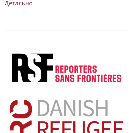
Детально