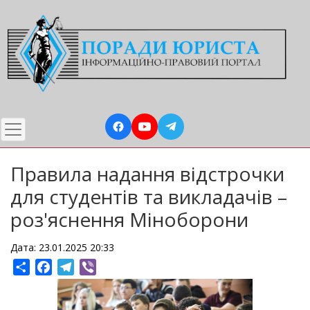
Перейти
до
основного
вмісту
Правила надання відстрочки
для студентів та викладачів –
роз'яснення Міноборони
Дата: 23.01.2025 20:33
Share
Facebook
Telegram
Viber