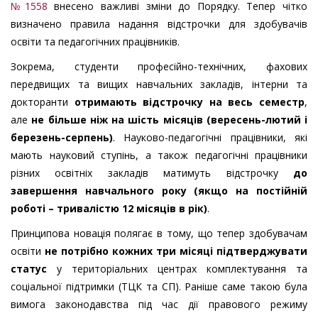
№1558
внесено важливі зміни до Порядку. Тепер чітко
визначено правила надання відстрочки для здобувачів
освіти та педагогічних працівників.
Зокрема, студенти професійно-технічних, фахових
передвищих та вищих навчальних закладів, інтерни та
докторанти
отримають відстрочку на весь семестр
,
але
не більше ніж на шість місяців (вересень-лютий і
березень-серпень)
. Науково-педагогічні працівники, які
мають науковий ступінь, а також педагогічні працівники
різних освітніх закладів матимуть відстрочку
до
завершення навчального року (якщо на постійній
роботі – тривалістю 12 місяців в рік)
.
Принципова новація полягає в тому, що тепер здобувачам
освіти
не потрібно кожних три місяці підтверджувати
статус
у територіальних центрах комплектування та
соціальної підтримки (ТЦК та СП). Раніше саме такою була
вимога законодавства під час дії правового режиму