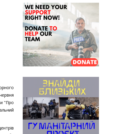
орного
 червня
ни "Про
іальний
центрів