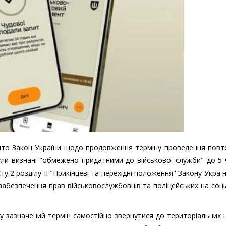
то Закон України щодо продовження терміну проведення повт
ули визнані "обмежено придатними до військової служби" до 5
кту 2 розділу ІІ "Прикінцеві та перехідні положення" Закону Украї
 забезпечення прав військовослужбовців та поліцейських на соц
 зазначений термін самостійно звернутися до територіальних 