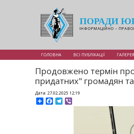
Перейти
до
основного
ПОРАДИ Ю
вмісту
ІНФОРМАЦІЙНО – ПРАВО
ГОЛОВНА
ВСІ ПУБЛІКАЦІЇ
ГАЛЕРЕ
Продовжено термін про
придатних" громадян т
Дата: 27.02.2025 12:19
Share
Facebook
Telegram
Viber