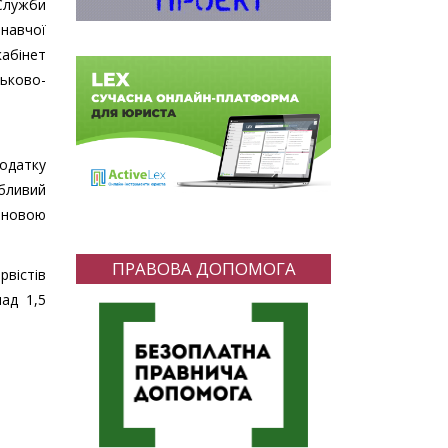
Служби
онавчої
абінет
ьково-
додатку
обливий
тановою
ПРАВОВА ДОПОМОГА
рвістів
над 1,5