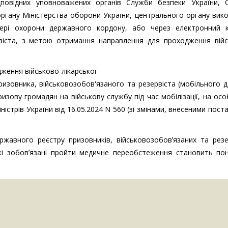
ідповідних уповноважених органів Служби безпеки України, 
 органу Міністерства оборони України, центрального органу вик
фері охорони державного кордону, або через електронний к
рвіста, з метою отримання направлення для проходження війс
ження військово-лікарської
ризовника, військовозобов'язаного та резервіста (мобільного 
ову громадян на військову службу під час мобілізації, на ос
істрів України від 16.05.2024 N 560 (зі змінами, внесеними пос
ржавного реєстру призовників, військовозобовʼязаних та резе
 які зобовʼязані пройти медичне переобстеження становить по