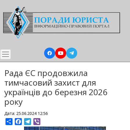
Перейти
до
основного
вмісту
Рада ЄС продовжила
тимчасовий захист для
українців до березня 2026
року
Дата: 25.06.2024 12:56
Share
Facebook
Telegram
Viber