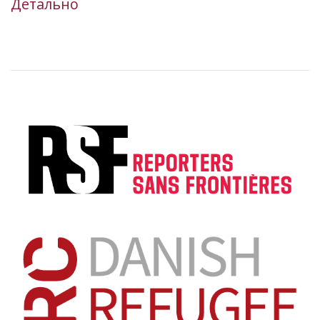
Детально