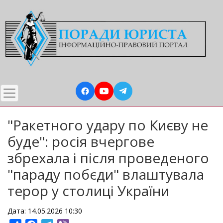
Перейти
до
основного
вмісту
"Ракетного удару по Києву не
буде": росія вчергове
збрехала і після проведеного
"параду побєди" влаштувала
терор у столиці України
Дата: 14.05.2026 10:30