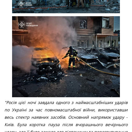
"Росія цієї ночі завдала одного з наймасштабніших ударів
по Україні за час повномасштабної війни, використавши
весь спектр наявних засобів. Основний напрямок удару -
Київ. Була коротка пауза після вчорашнього вечірнього
удару, але її було замало для відпочинку та перегрупування