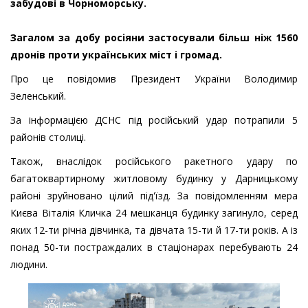
забудові в Чорноморську.
Загалом за добу росіяни застосували більш ніж 1560
дронів проти українських міст і громад.
Про це повідомив Президент України Володимир
Зеленський.
За інформацією ДСНС під російський удар потрапили 5
районів столиці.
Також, внаслідок російського ракетного удару по
багатоквартирному житловому будинку у Дарницькому
районі зруйновано цілий під'їзд. За повідомленням мера
Києва Віталія Кличка 24 мешканця будинку загинуло, серед
яких 12-ти річна дівчинка, та дівчата 15-ти й 17-ти років. А із
понад 50-ти постраждалих в стаціонарах перебувають 24
людини.