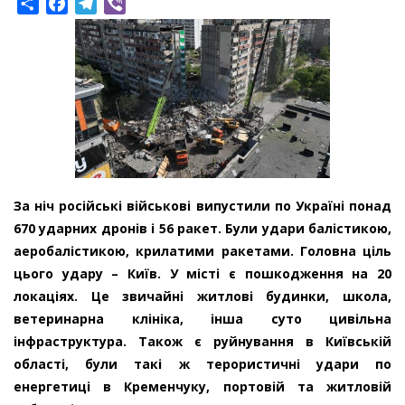
Share
Facebook
Telegram
Viber
За ніч російські військові випустили по Україні понад
670 ударних дронів і 56 ракет. Були удари балістикою,
аеробалістикою, крилатими ракетами. Головна ціль
цього удару – Київ. У місті є пошкодження на 20
локаціях. Це звичайні житлові будинки, школа,
ветеринарна клініка, інша суто цивільна
інфраструктура. Також є руйнування в Київській
області, були такі ж терористичні удари по
енергетиці в Кременчуку, портовій та житловій