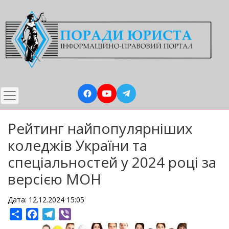
Перейти
до
основного
вмісту
Рейтинг найпопулярніших
коледжів України та
спеціальностей у 2024 році за
версією МОН
Дата: 12.12.2024 15:05
Share
Facebook
Telegram
Viber