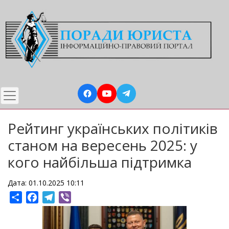
Перейти
до
основного
вмісту
Рейтинг українських політиків
станом на вересень 2025: у
кого найбільша підтримка
Дата: 01.10.2025 10:11
Share
Facebook
Telegram
Viber