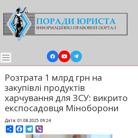
Перейти
до
основного
вмісту
Розтрата 1 млрд грн на
закупівлі продуктів
харчування для ЗСУ: викрито
експосадовця Міноборони
Дата: 01.08.2025 09:24
Share
Facebook
Telegram
Viber