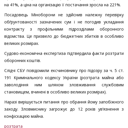
на 41%, а ціна на організацію її постачання зросла на 221%.
Посадовець Міноборони не здійснив належну перевірку
обґрунтованості зазначених сум і не погодив укладання
контракту з профільними підрозділами оборонного
відомства. Це призвело до бюджетних збитків в особливо
великих розмірах.
Судово-економічна експертиза підтвердила факти розтрати
оборонних коштів.
Слідчі СБУ повідомили ексчиновнику про підозру за ч. 5 ст.
191 Кримінального кодексу України (розтрата майна або
заволодіння ним шляхом зловживання службовим
становищем, вчинені в особливо великих розмірах).
Наразі вирішується питання про обрання йому запобіжного
заходу. Зловмиснику загрожує до 12 років ув’язнення з
конфіскацією майна.
розтрата