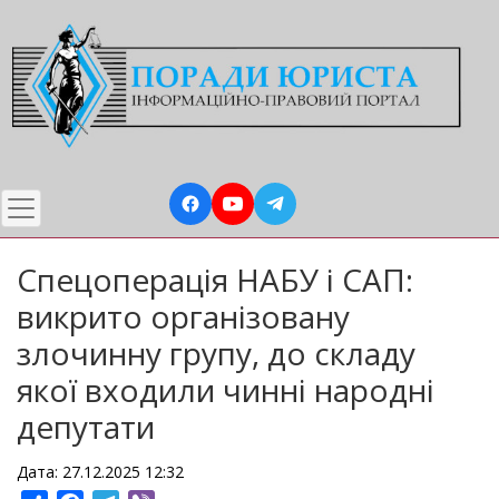
Перейти
до
основного
вмісту
Спецоперація НАБУ і САП:
викрито організовану
злочинну групу, до складу
якої входили чинні народні
депутати
Дата: 27.12.2025 12:32