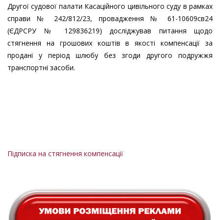
Другої судової палати Касаційного цивільного суду в рамках
справи № 242/812/23, провадження № 61-10609св24
(ЄДРСРУ № 129836219) досліджував питання щодо
стягнення на грошових коштів в якості компенсації за
продані у період шлюбу без згоди другого подружжя
транспортні засоби.
Підписка на стягнення компенсації