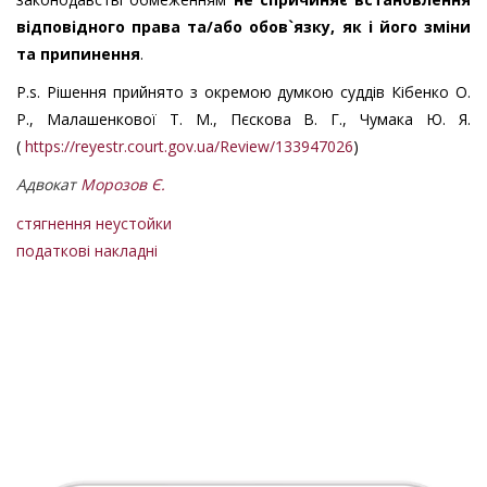
відповідного права та/або обов`язку, як і його зміни
та припинення
.
P.s. Рішення прийнято з окремою думкою суддів Кібенко О.
Р., Малашенкової Т. М., Пєскова В. Г., Чумака Ю. Я.
(
https://reyestr.court.gov.ua/Review/133947026
)
Адвокат
Морозов Є.
стягнення неустойки
податкові накладні