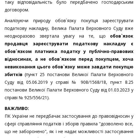
таку відповідальність було передбачено господарським
договором.
Аналізуючи природу обов`язку покупця зареєструвати
податкову накладну, Велика Палата Верховного Суду вже
неодноразово звертала увагу на те, що
обов`язок
продавця зареєструвати податкову накладну є
обов`язком платника податку у публічно-правових
відносинах, а не обов`язком перед покупцем, хоча
невиконання цього обов`язку може завдати покупцю
збитків
(пункт 25 постанови Великої Палати Верховного
Суду від 05.06.2019 у справі № 908/1568/18, пункт 8.25
постанови Великої Палати Верховного Суду від 01.03.2023 у
справі № 925/556/21).
ВАЖЛИВО:
ПК України не передбачає застосування до правовідносин у
сфері справляння податків і зборів правила "дозволено все,
що не заборонено", як і не надає можливості застосування