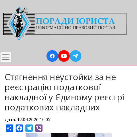
Перейти
до
основного
вмісту
Стягнення неустойки за не
реєстрацію податкової
накладної у Єдиному реєстрі
податкових накладних
Дата: 17.04.2026 10:05
Share
Facebook
Telegram
Viber