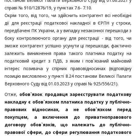
постанові Великої Палати Верховного Суду від 01.06.2021 у
справі № 910/12876/19, у пунктах 7.6- 7.10.
Окрім того, від того, чи здійснить контрагент всі необхідні
дії для реєстрації податкової накладної в ЄРПН у строки,
передбачені ПК України, а у випадку незаконної перешкоди з
боку контролюючого органу для реєстрації - від того, чи
зможе контрагент успішно усунути ці перешкоди, фактично
залежить виникнення права такого платника податку на
податковий кредит з ПДВ, з яким і пов`язаний майновий
інтерес позивача у спірних правовідносинах (відповідну
позицію висловлено у пункті 8.24 постанови Великої Палати
Верховного Суду від 01.03.2023 у справі № 925/556/21).
Отже,
обов`язок продавця зареєструвати податкову
накладну є обов`язком платника податку у публічно-
правових відносинах, а не обов`язком перед
покупцем, а включення до приватноправового
договору обов`язків, що належать до публічно-
правової сфери, до сфери регулювання податкового