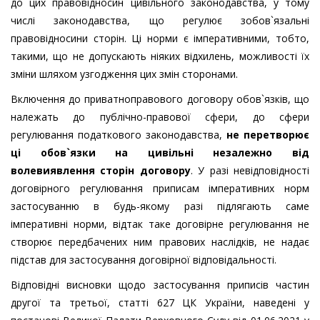
до цих правовідносин цивільного законодавства, у тому
числі законодавства, що регулює зобов`язальні
правовідносини сторін. Ці норми є імперативними, тобто,
такими, що не допускають ніяких відхилень, можливості їх
зміни шляхом узгодження цих змін сторонами.
Включення до приватноправового договору обов`язків, що
належать до публічно-правової сфери, до сфери
регулювання податкового законодавства,
не перетворює
ці обов`язки на цивільні незалежно від
волевиявлення сторін договору
. У разі невідповідності
договірного регулювання приписам імперативних норм
застосуванню в будь-якому разі підлягають саме
імперативні норми, відтак таке договірне регулювання не
створює передбачених ним правових наслідків, не надає
підстав для застосування договірної відповідальності.
Відповідні висновки щодо застосування приписів частин
другої та третьої, статті 627 ЦК України, наведені у