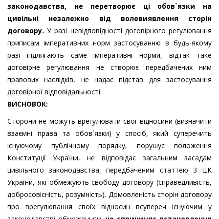
законодавства, не перетворює ці обов`язки на
цивільні
незалежно від волевиявлення сторін
договору.
У разі невідповідності договірного регулювання
приписам імперативних норм застосуванню в будь-якому
разі підлягають саме імперативні норми, відтак таке
договірне регулювання не створює передбачених ним
правових наслідків, не надає підстав для застосування
договірної відповідальності.
ВИСНОВОК:
Сторони не можуть врегулювати свої відносини (визначити
взаємні права та обов`язки) у спосіб, який суперечить
існуючому публічному порядку, порушує положення
Конституції України, не відповідає загальним засадам
цивільного законодавства, передбаченим статтею 3 ЦК
України, які обмежують свободу договору (справедливість,
добросовісність, розумність). Домовленість сторін договору
про врегулювання своїх відносин всупереч існуючим у
законодавстві обмеженням
не спричиняє встановлення