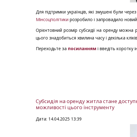
Для підтримки українців, які змушені були чере
Мінсоцполітики
розробило і запровадило новий 
Орієнтовний розмір субсидії на оренду можна 
цього знадобиться хвилина часу і декілька кліків
Переходьте за
посиланням
і введіть коротку 
Субсидія на оренду житла стане досту
можливості цього інструменту
Дата: 14.04.2025 13:39