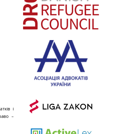
тків і
раво –