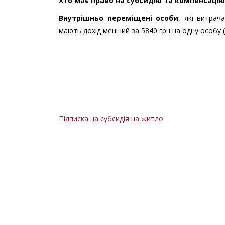
Хто має право на субсидію та компенсацію
Внутрішньо переміщені особи
, які витра
мають дохід менший за 5840 грн на одну особу (
Підписка на субсидія на житло