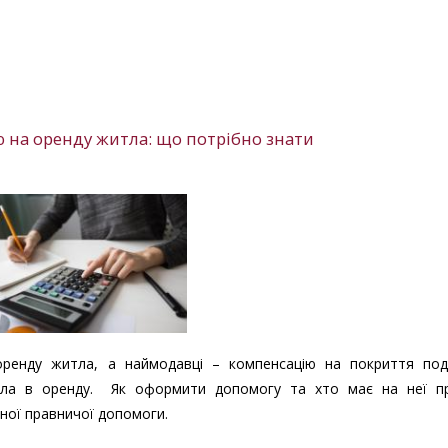
 на оренду житла: що потрібно знати
ренду житла, а наймодавці – компенсацію на покриття пода
житла в оренду. Як оформити допомогу та хто має на неї п
ної правничої допомоги.