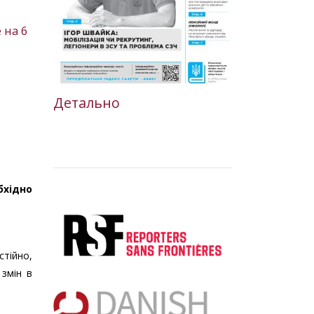
 на 6
Детально
бхідно
стійно,
змін в