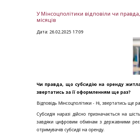
У Мінсоцполітики відповіли чи правда
місяців
Дата: 26.02.2025 17:09
Чи правда, що субсидію на оренду житла
звертатись за її оформленням ще раз?
Відповідь Мінсоцполітики - Ні, звертатись ще ра
Субсидія наразі дійсно призначається на шіст
завдяки цифровим обмінам з державними реєс
отримувачів субсидії на оренду.