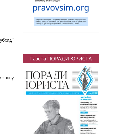
убсидії
Газета ПОРАДИ ЮРИСТА
и заяву