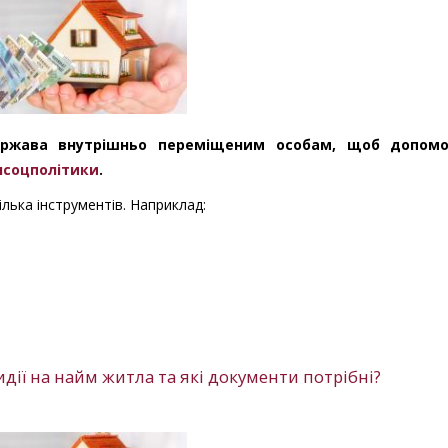
ержава внутрішньо переміщеним особам, щоб допомо
нсоцполітики
.
лька інструментів. Наприклад:
дії на найм житла та які документи потрібні?