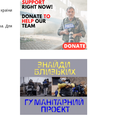
 країни
ра. Для