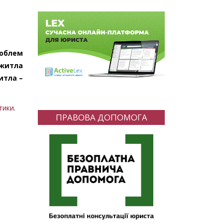
роблем
 житла
итла –
тики
.
ПРАВОВА ДОПОМОГА