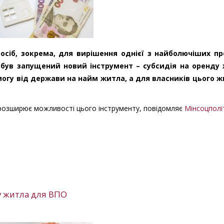
сіб, зокрема, для вирішення однієї з найболючіших п
я був запущений новий інструмент – субсидія на оренду
огу від держави на найм житла, а для власників цього ж
о розширює можливості цього інструменту, повідомляє
Мінсоцполі
у житла для ВПО