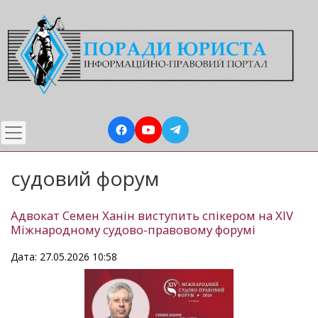
Перейти
до
основного
вмісту
судовий форум
Адвокат Семен Ханін виступить спікером на XІV
Міжнародному судово-правовому форумі
Дата: 27.05.2026 10:58