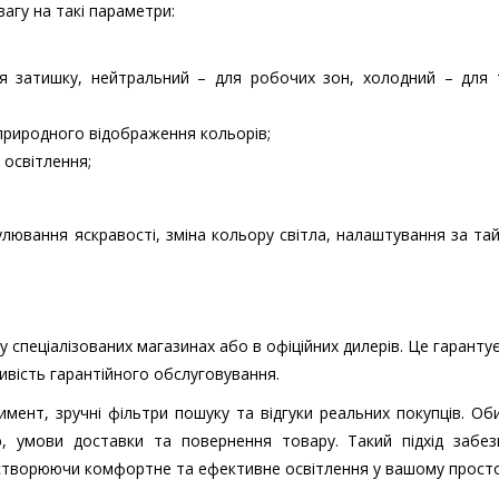
агу на такі параметри:
для затишку, нейтральний – для робочих зон, холодний – для 
я природного відображення кольорів;
 освітлення;
улювання яскравості, зміна кольору світла, налаштування за т
у спеціалізованих магазинах або в офіційних дилерів. Це гарантує
ливість гарантійного обслуговування.
мент, зручні фільтри пошуку та відгуки реальних покупців. О
, умови доставки та повернення товару. Такий підхід забез
, створюючи комфортне та ефективне освітлення у вашому просто