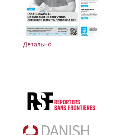
Детально