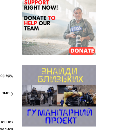
сферу,
 змогу
 певних
увалися