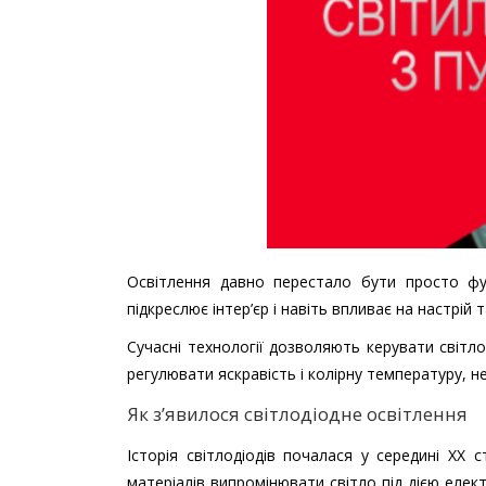
Освітлення давно перестало бути просто ф
підкреслює інтер’єр і навіть впливає на настрій 
Сучасні технології дозволяють керувати світ
регулювати яскравість і колірну температуру, н
Як з’явилося світлодіодне освітлення
Історія світлодіодів почалася у середині XX 
матеріалів випромінювати світло під дією еле