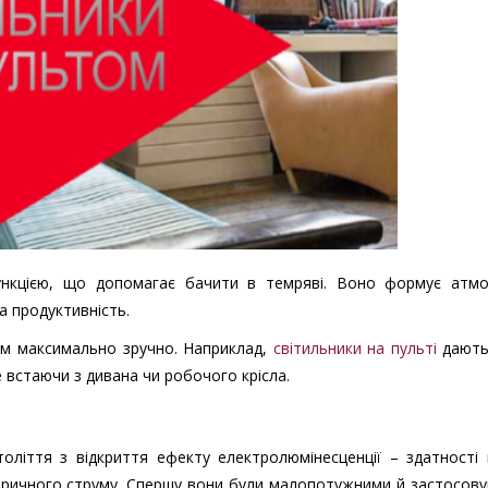
ункцією, що допомагає бачити в темряві. Воно формує атмо
та продуктивність.
лом максимально зручно. Наприклад,
світильники на пульті
дають
е встаючи з дивана чи робочого крісла.
століття з відкриття ефекту електролюмінесценції – здатності
ктричного струму. Спершу вони були малопотужними й застосов