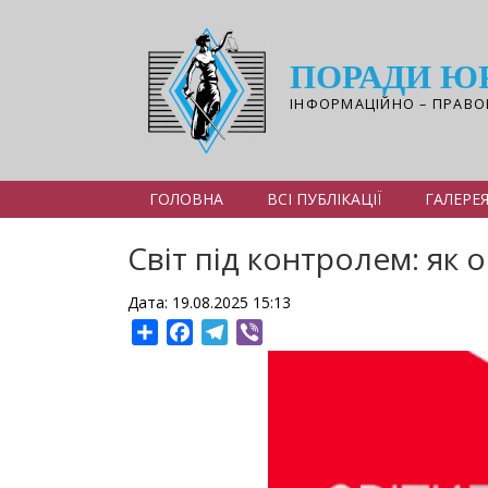
Перейти
до
основного
ПОРАДИ Ю
вмісту
ІНФОРМАЦІЙНО – ПРАВО
ГОЛОВНА
ВСІ ПУБЛІКАЦІЇ
ГАЛЕРЕ
Світ під контролем: як 
Дата: 19.08.2025 15:13
Share
Facebook
Telegram
Viber