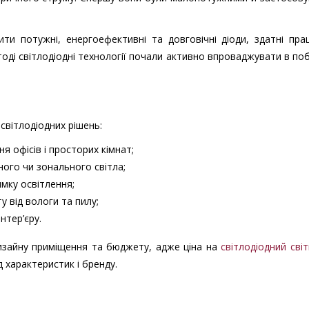
ити потужні, енергоефективні та довговічні діоди, здатні пр
тоді світлодіодні технології почали активно впроваджувати в по
світлодіодних рішень:
я офісів і просторих кімнат;
ного чи зонального світла;
мку освітлення;
у від вологи та пилу;
нтер’єру.
дизайну приміщення та бюджету, адже ціна на
світлодіодний сві
 характеристик і бренду.