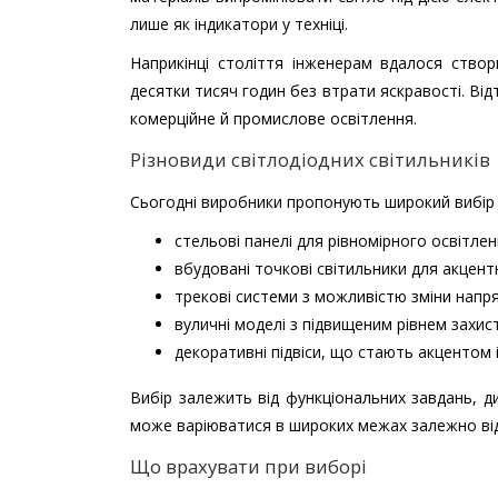
лише як індикатори у техніці.
Наприкінці століття інженерам вдалося створ
десятки тисяч годин без втрати яскравості. Від
комерційне й промислове освітлення.
Різновиди світлодіодних світильників
Сьогодні виробники пропонують широкий вибір 
стельові панелі для рівномірного освітленн
вбудовані точкові світильники для акцент
трекові системи з можливістю зміни напря
вуличні моделі з підвищеним рівнем захист
декоративні підвіси, що стають акцентом і
Вибір залежить від функціональних завдань, 
може варіюватися в широких межах залежно від
Що врахувати при виборі