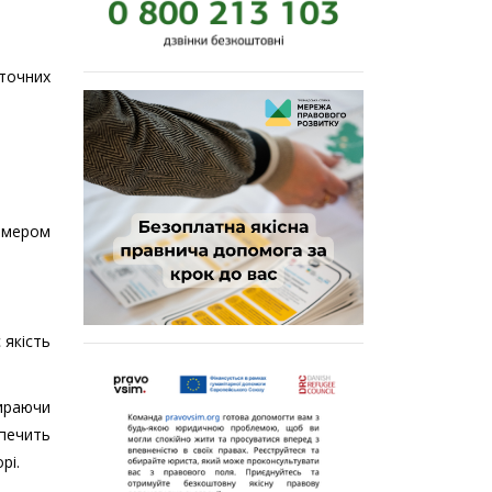
точних
аймером
 якість
бираючи
печить
рі.