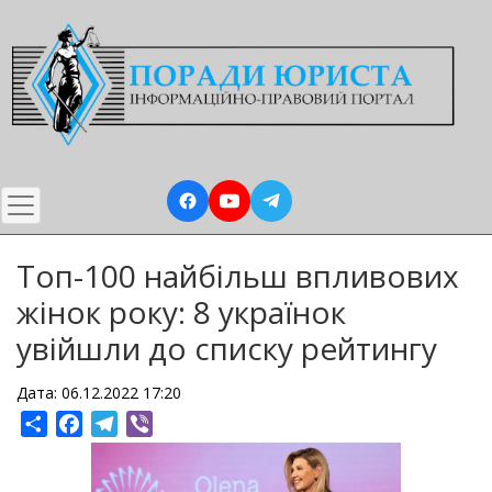
Перейти
до
основного
вмісту
Топ-100 найбільш впливових
жінок року: 8 українок
увійшли до списку рейтингу
Дата: 06.12.2022 17:20
Share
Facebook
Telegram
Viber