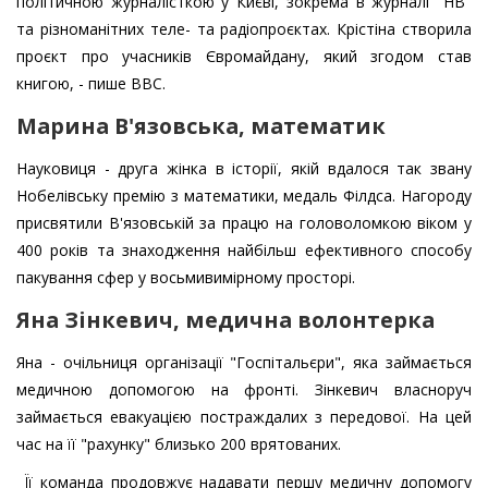
політичною журналісткою у Києві, зокрема в журналі "НВ"
та різноманітних теле- та радіопроєктах. Крістіна створила
проєкт про учасників Євромайдану, який згодом став
книгою, - пише ВВС.
Марина В'язовська, математик
Науковиця - друга жінка в історії, якій вдалося так звану
Нобелівську премію з математики, медаль Філдса. Нагороду
присвятили В'язовській за працю на головоломкою віком у
400 років та знаходження найбільш ефективного способу
пакування сфер у восьмивимірному просторі.
Яна Зінкевич, медична волонтерка
Яна - очільниця організації "Госпітальєри", яка займається
медичною допомогою на фронті. Зінкевич власноруч
займається евакуацією постраждалих з передової. На цей
час на її "рахунку" близько 200 врятованих.
Її команда продовжує надавати першу медичну допомогу