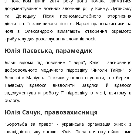
з початком війни 2014 року вона почала займатися
документуванням воєнних злочинів рф у Криму, Луганську
та Донецьку. Після повномасштабного вторгнення
діяльність її залишилася тією ж. Наразі правозахисники на
чолі з Олександрою вимагають створення окремого
трибуналу для розслідування злочинів росії.
Юлія Паєвська, парамедик
Більш відома під позивним "Тайра", Юлія - засновниця
добровольчого медичного підрозділу "Янголи Тайри". У
березні в Маріуполі її взяли у полон окупанти, а в березні
Паєвську вдалося визволити. Завдяки їй вдалося
задокументувати роботу її підрозділу в місті, взятому в
облогу.
Юлія Сачук, правозахисниця
"Боротьба за право" - українська організація жінок з
інвалідністю, яку очолює Юлія. Після початку війни саме