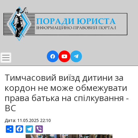
Перейти
до
основного
вмісту
Тимчасовий виїзд дитини за
кордон не може обмежувати
права батька на спілкування -
ВС
Дата: 11.05.2025 22:10
Share
Facebook
Telegram
Viber