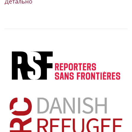
Детально