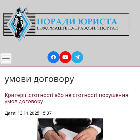
Перейти
до
основного
вмісту
умови договору
Критерії істотності або неістотності порушення
умов договору
Дата: 13.11.2025 15:37