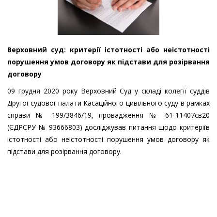
Верховний суд: критерії істотності або неістотності
порушення умов договору як підстави для розірвання
договору
09 грудня 2020 року Верховний Суд у складі колегії суддів
Другої судової палати Касаційного цивільного суду в рамках
справи № 199/3846/19, провадження № 61-11407св20
(ЄДРСРУ № 93666803) досліджував питання щодо критеріїв
істотності або неістотності порушення умов договору як
підстави для розірвання договору.