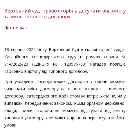
Верховний суд: право сторін відступати від змісту
та умов типового договору
Читати далі
про
Верховний
суд:
право
13 серпня 2025 року Верховний Суд у складі колегії суддів
сторін
Касаційного господарського суду в рамках справи №
відступати
914/2625/23 (ЄДРСРУ № 129576763) нагадав позицію
від
стосовно відступу від типового договору.
змісту
При укладенні господарських договорів сторони можуть
та
визначати зміст договору на основі, зокрема, типового
умов
договору, затвердженого Кабінетом Міністрів України, чи у
типового
випадках, передбачених законом, іншим органом державної
договору
влади, коли сторони не можуть відступати від змісту
типового договору, але мають право конкретизувати його
умови.