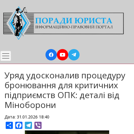
Перейти
до
основного
вмісту
Уряд удосконалив процедуру
бронювання для критичних
підприємств ОПК: деталі від
Міноборони
Дата: 31.01.2026 18:40
Share
Facebook
Telegram
Viber