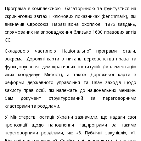
Програма є комплексною і багаторічною та ґрунтується на
скринінгових звітах і ключових показниках (benchmark), які
визначив Євросоюз. Наразі вона охоплює 1875 завдань,
спрямованих на впровадження близько 1600 правових актів
ЄС.
Складовою частиною Національної програми стали,
зокрема, Дорожні карти з питань верховенства права та
функціонування демократичних інституцій (імплементацію
яких координує Мін’юст), а також Дорожньої карти з
реформи державного управління та План заходів щодо
захисту прав осіб, які належать до національних меншин.
Сам документ структурований за переговорними
кластерами та розділами.
У Міністерстві юстиції України зазначили, що надали свої
пропозиції щодо наповнення Нацпрограми за такими
переговорними розділами, як: «5. Публічні закупівлі», «1.
Вільний рух товарів», «3. Свобода підприємництва і надання