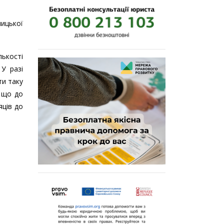
ицької
лькості
 У разі
ти таку
, що до
яців до