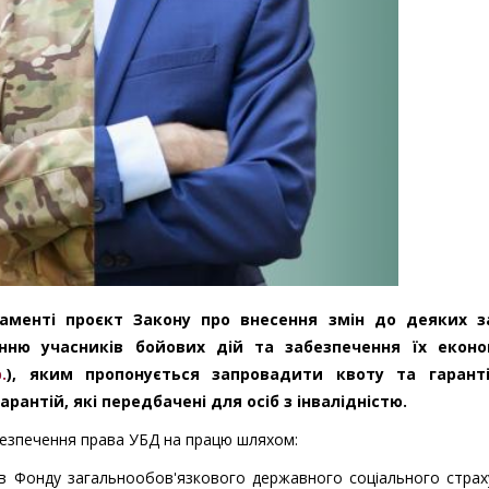
аменті проєкт Закону про внесення змін до деяких з
ню учасників бойових дій та забезпечення їх еконо
.
), яким пропонується запровадити квоту та гарант
рантій, які передбачені для осіб з інвалідністю.
безпечення права УБД на працю шляхом:
в Фонду загальнообов'язкового державного соціального страх