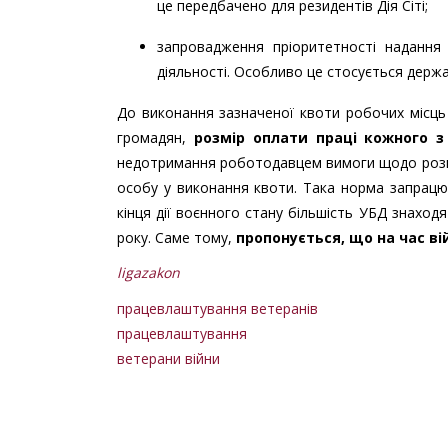
це передбачено для резидентів Дія Сіті;
запровадження пріоритетності надання
діяльності. Особливо це стосується держа
До виконання зазначеної квоти робочих місць
громадян,
розмір оплати праці кожного з
недотримання роботодавцем вимоги щодо розмір
особу у виконання квоти. Така норма запрацює
кінця дії воєнного стану більшість УБД знаходят
року. Саме тому,
пропонується, що на час ві
ligazakon
працевлаштування ветеранів
працевлаштування
ветерани війни