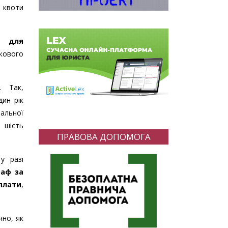
 квоти
и для
кового
. Так,
ин рік
мальної
ь шість
ПРАВОВА ДОПОМОГА
у разі
аф за
плати
,
чно, як