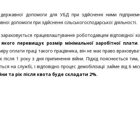
 державної допомоги для УБД при здійсненні ними підприємн
вної допомоги при здійсненні сільськогосподарської діяльності.
 зараховується працевлаштування роботодавцем відповідної кі
 якого перевищує розмір мінімальної заробітної плати
.
у оплати праці такого працівника, він не має право враховува
 після 1 року з дня припинення війни. Підхід пояснюється тим
ься на службі, і відповідно процес демобілізації займе від 6 міс
йни та рік після квота буде складати 2%.