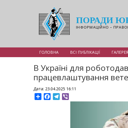
Перейти
до
основного
ПОРАДИ Ю
вмісту
ІНФОРМАЦІЙНО – ПРАВО
ГОЛОВНА
ВСІ ПУБЛІКАЦІЇ
ГАЛЕРЕ
В Україні для роботодав
працевлаштування вете
Дата: 23.04.2025 16:11
Share
Facebook
Telegram
Viber