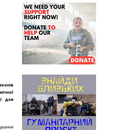
аконів
мічної
ії для
ування