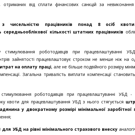
, отриманих від сплати фінансових санкцій за невиконання
 з чисельністю працівників понад 8 осіб квот
 середньооблікової кількості штатних працівників
облі
у стимулювання роботодавців при працевлаштуванні УБД
трів зайнятості працевлаштовує строком не менше ніж на од
трат на оплату праці
, але не більше подвійного розміру міні
пенсації. Загальна тривалість виплати компенсації становит
 стимулювання роботодавців при працевлаштуванні УБД - 
ку квоти для працевлаштування УБД з нього стягується
штр
дянина у двократному розмірі мінімальної заробітної 
ення;
 для УБД на рівні мінімального страхового внеску
аналогі