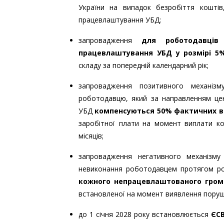
України на випадок безробіття коштів
працевлаштування УБД;
запровадження
для роботодавців
працевлаштування УБД у розмірі 5%
складу за попередній календарний рік;
запровадження позитивного механізм
роботодавцю, який за направленням цен
УБД
компенсуються 50% фактичних ви
заробітної плати на момент виплати ком
місяців;
запровадження негативного механізму
невиконання роботодавцем протягом ро
кожного непрацевлаштованого грома
встановленої на момент виявлення поруш
до 1 січня 2028 року встановлюється
ЄСВ